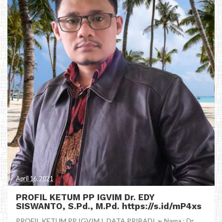
April 16, 2021
PROFIL KETUM PP IGVIM Dr. EDY
SISWANTO, S.Pd., M.Pd. https://s.id/mP4xs
PROFIL KETUM PP IGVIM I. DATA PRIBADI ➢ Nama : Dr.