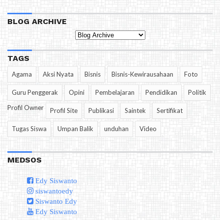
BLOG ARCHIVE
TAGS
Agama
Aksi Nyata
Bisnis
Bisnis-Kewirausahaan
Foto
Guru Penggerak
Opini
Pembelajaran
Pendidikan
Politik
Profil Owner
Profil Site
Publikasi
Saintek
Sertifikat
Tugas Siswa
Umpan Balik
unduhan
Video
MEDSOS
Edy Siswanto
siswantoedy
Siswanto Edy
Edy Siswanto