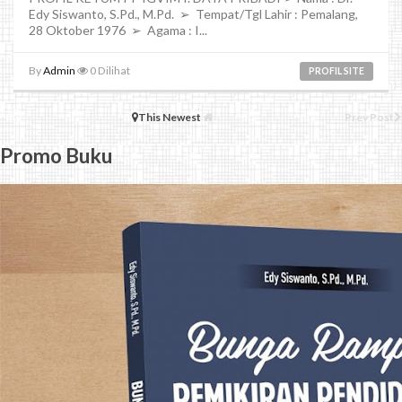
Edy Siswanto, S.Pd., M.Pd. ➢ Tempat/Tgl Lahir : Pemalang,
28 Oktober 1976 ➢ Agama : I...
By
Admin
0
Dilihat
PROFIL SITE
This Newest
Prev Post
Promo Buku