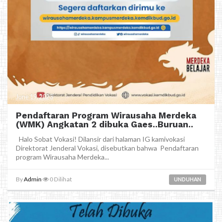
June 19, 2023
Pendaftaran Program Wirausaha Merdeka
(WMK) Angkatan 2 dibuka Gaes..Buruan..
Halo Sobat Vokasi! Dilansir dari halaman IG kamivokasi
Direktorat Jenderal Vokasi, disebutkan bahwa Pendaftaran
program Wirausaha Merdeka...
By
Admin
0
Dilihat
UNDUHAN