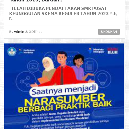
𝗧𝗘𝗟𝗔𝗛 𝗗𝗜𝗕𝗨𝗞𝗔 𝗣𝗘𝗡𝗗𝗔𝗙𝗧𝗔𝗥𝗔𝗡 𝗦𝗠𝗞 𝗣𝗨𝗦𝗔𝗧
𝗞𝗘𝗨𝗡𝗚𝗚𝗨𝗟𝗔𝗡 𝗦𝗞𝗘𝗠𝗔 𝗥𝗘𝗚𝗨𝗟𝗘𝗥 𝗧𝗔𝗛𝗨𝗡 𝟮𝟬𝟮𝟯 Yth,
B...
By
Admin
0
Dilihat
UNDUHAN