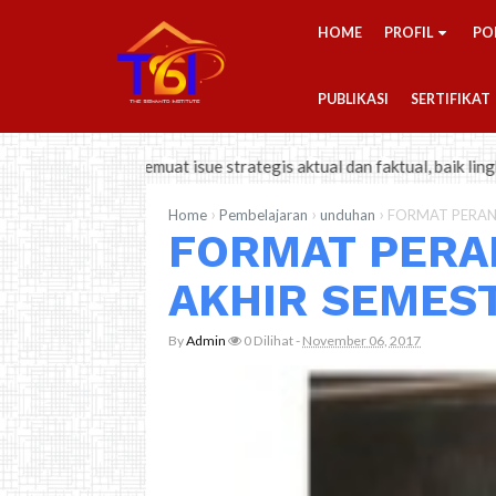
-->
HOME
PROFIL
PO
PUBLIKASI
SERTIFIKAT
 Memuat isue strategis aktual dan faktual, baik lingkup nasional, r
›
›
›
Home
Pembelajaran
unduhan
FORMAT PERANG
FORMAT PERA
AKHIR SEMEST
By
Admin
0
Dilihat
-
November 06, 2017