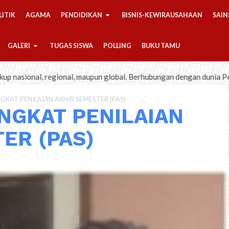
LITIK
AGAMA
PENDIDIKAN
BISNIS-KEWIRAUSAHAAN
SAIN
GALERI
TUGAS SISWA
POLLING
BUKU TAMU
egional, maupun global. Berhubungan dengan dunia Pendidikan, Politi
KAT PENILAIAN AKHIR SEMESTER (PAS)
NGKAT PENILAIAN
ER (PAS)