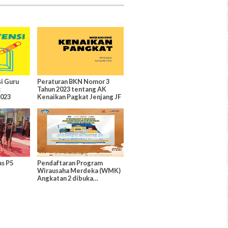
i Guru
Peraturan BKN Nomor 3
:
Tahun 2023 tentang AK
2023
Kenaikan Pagkat Jenjang JF
s P5
Pendaftaran Program
Wirausaha Merdeka (WMK)
Angkatan 2 dibuka
Gaes..Buruan..