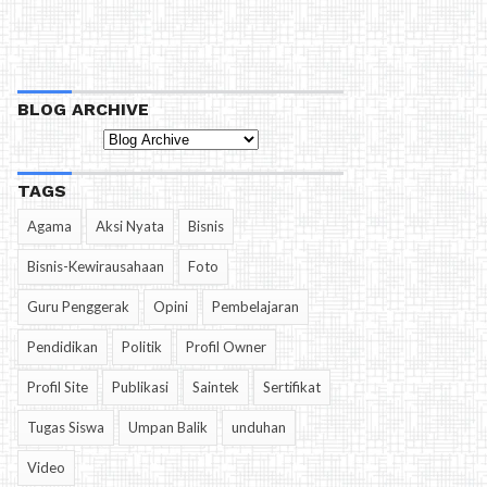
BLOG ARCHIVE
TAGS
Agama
Aksi Nyata
Bisnis
Bisnis-Kewirausahaan
Foto
Guru Penggerak
Opini
Pembelajaran
Pendidikan
Politik
Profil Owner
Profil Site
Publikasi
Saintek
Sertifikat
Tugas Siswa
Umpan Balik
unduhan
Video