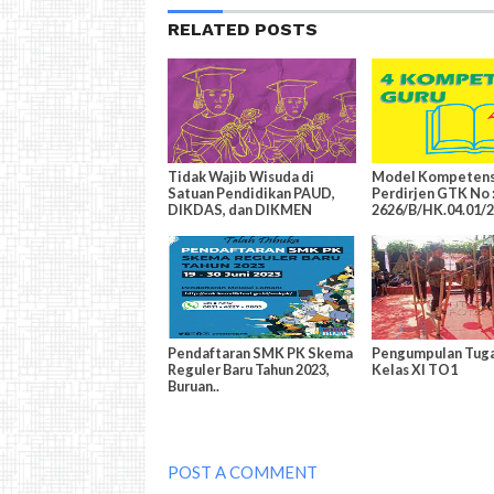
RELATED POSTS
Tidak Wajib Wisuda di
Model Kompetens
Satuan Pendidikan PAUD,
Perdirjen GTK No 
DIKDAS, dan DIKMEN
2626/B/HK.04.01/
Pendaftaran SMK PK Skema
Pengumpulan Tuga
Reguler Baru Tahun 2023,
Kelas XI TO1
Buruan..
POST A COMMENT