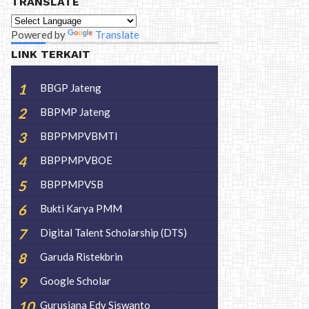
TRANSLATE
Powered by
Translate
LINK TERKAIT
BBGP Jateng
BBPMP Jateng
BBPPMPVBMTI
BBPPMPVBOE
BBPPMPVSB
Bukti Karya PMM
Digital Talent Scholarship (DTS)
Garuda Ristekbrin
Google Scholar
Gurusiana Edy Siswanto