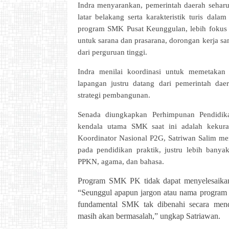
Indra menyarankan, pemerintah daerah seharus
latar belakang serta karakteristik turis dal
program SMK Pusat Keunggulan, lebih fokus 
untuk sarana dan prasarana, dorongan kerja s
dari perguruan tinggi.
Indra menilai koordinasi untuk memetakan
lapangan justru datang dari pemerintah da
strategi pembangunan.
Senada diungkapkan Perhimpunan Pendidi
kendala utama SMK saat ini adalah kekuran
Koordinator Nasional P2G, Satriwan Salim m
pada pendidikan praktik, justru lebih banyak
PPKN, agama, dan bahasa.
Program SMK PK tidak dapat menyelesaikan 
“Seunggul apapun jargon atau nama program r
fundamental SMK tak dibenahi secara me
masih akan bermasalah,” ungkap Satriawan.