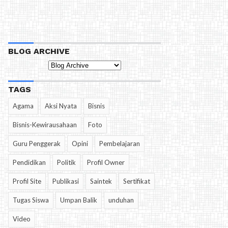
BLOG ARCHIVE
TAGS
Agama
Aksi Nyata
Bisnis
Bisnis-Kewirausahaan
Foto
Guru Penggerak
Opini
Pembelajaran
Pendidikan
Politik
Profil Owner
Profil Site
Publikasi
Saintek
Sertifikat
Tugas Siswa
Umpan Balik
unduhan
Video