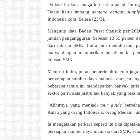
"Vokasi itu kan tenaga kerja siap pakai. Itu n
Tetapi harus imbang
demand dengan supply
Indonesia.com, Selasa (23/3).
Mengutip data Badan Pusat Statistik per 2
jumlah pengangguran. Sebesar 13,55 persen da
dari lulusan SMK. Indra pun menuturkan, per
hanya dengan memberikan pelatihan ke p
lulusan SMK.
Menurut Indra, peran pemerintah daerah juga
penyerapan sumber daya manusia dari jenjang 
beberapa tahun ini mendapatkan banyak turis 
sektor pariwisata justru tak banyak yang bis
"Akhirnya yang menjadi
tour guide
berbahas
Kalau yang orang Indonesia, orang Medan," un
Ia mengatakan perkara seperti itu jika dipeta
persiapan sumber daya manusia dari SMK, seha