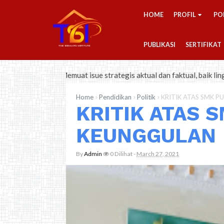
-->
HOME
PROFIL
PO
PUBLIKASI
SERTIFIKAT
 baik. Memuat isue strategis aktual dan faktual, baik lingkup nasio
›
›
›
Home
Pendidikan
Politik
KRITIK ATAS SMK 
KRITIK ATAS 
KEUNGGULAN
By
Admin
0
Dilihat
-
March 27, 2021