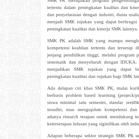
SMK PK merupakan program pengembangan
tertentu dalam peningkatan kualitas dan kine
dan penyelarasan dengan industri, dunia usa
menjadi SMK rujukan yang dapat berfungsi 
peningkatan kualitas dan kinerja SMK lainnya
SMK PK adalah SMK yang mampu menghasi
kompetensi keahlian tertentu dan terserap 
jenjang pendidikan tinggi, melalui program 
sistematik dan menyeluruh dengan IDUKA. T
menjadikan SMK rujukan yang dapat ber
peningkatan kualitas dan rujukan bagi SMK la
Ada delapan ciri khas SMK PK, mulai kuriku
berbasis problem based learining (projeck/p
siswa minimal satu semester, standar sertif
insudtri, mau mengupdate kompetensi dan p
adanya risearch terapan untuk mendukung te
keterserapan lulusan yang siginifikan oleh indus
Adapun beberapa sektor strategis SMK PK un