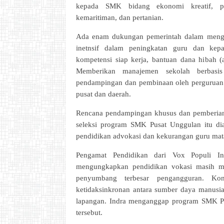
kepada SMK bidang ekonomi kreatif, perm
kemaritiman, dan pertanian.
Ada enam dukungan pemerintah dalam meng
inetnsif dalam peningkatan guru dan kepa
kompetensi siap kerja, bantuan dana hibah (
Memberikan manajemen sekolah berbasis 
pendampingan dan pembinaan oleh perguruan t
pusat dan daerah.
Rencana pendampingan khusus dan pemberian 
seleksi program SMK Pusat Unggulan itu d
pendidikan advokasi dan kekurangan guru mata
Pengamat Pendidikan dari Vox Populi Inst
mengungkapkan pendidikan vokasi masih men
penyumbang terbesar pengangguran. Kon
ketidaksinkronan antara sumber daya manusi
lapangan. Indra menganggap program SMK 
tersebut.