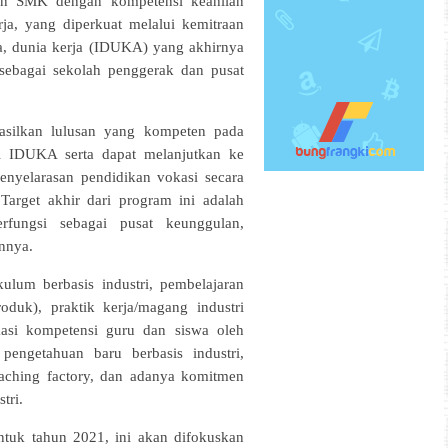
 SMK dengan kompetensi keahlian
rja, yang diperkuat melalui kemitraan
ha, dunia kerja (IDUKA) yang akhirnya
sebagai sekolah penggerak dan pusat
.
lkan lulusan yang kompeten pada
di IDUKA serta dapat melanjutkan ke
penyelarasan pendidikan vokasi secara
arget akhir dari program ini adalah
fungsi sebagai pusat keunggulan,
innya.
lum berbasis industri, pembelajaran
roduk), praktik kerja/magang industri
ikasi kompetensi guru dan siswa oleh
engetahuan baru berbasis industri,
aching factory, dan adanya komitmen
tri.
tuk tahun 2021, ini akan difokuskan