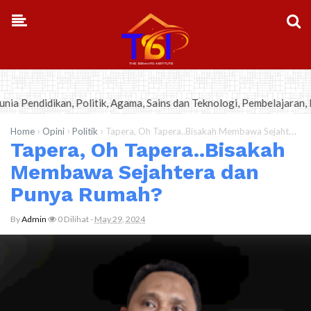
-->
n, Politik, Agama, Sains dan Teknologi, Pembelajaran, Bisnis-Kewira
›
›
›
Home
Opini
Politik
Tapera, Oh Tapera..Bisakah Membawa Sejahtera dan Punya Rumah?
Tapera, Oh Tapera..Bisakah
Membawa Sejahtera dan
Punya Rumah?
By
Admin
0
Dilihat
-
May 29, 2024