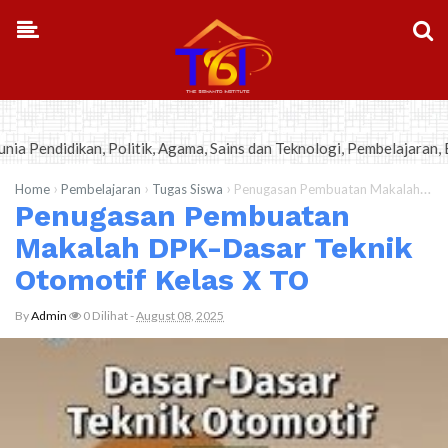
-->
an, Politik, Agama, Sains dan Teknologi, Pembelajaran, Bisnis-Kewir
›
›
›
Home
Pembelajaran
Tugas Siswa
Penugasan Pembuatan Makalah DPK-Dasar Teknik Otomotif Kelas X TO
Penugasan Pembuatan
Makalah DPK-Dasar Teknik
Otomotif Kelas X TO
By
Admin
0
Dilihat
-
August 08, 2025