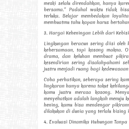
meski selalu direndahkan, hanya kar
bersama.” Padahal waktu tidak bisa
terluka. Belajar membedakan loyalita
membuatmu tahu kapan harus bertahan,
3. Hargai Keheningan Lebih dari Kebis
Lingkungan beracun sering diisi oleh
kebersamaan, tapi kosong makna. O
drama, dan keluhan membuat pikiranm
kesendirian sering disalahpahami se
justru menjadi ruang bagi kedewasaan
Coba perhatikan, seberapa sering ka
lingkaran hanya karena takut kehilan
kamu justru merasa kosong. Meny
menyehatkan adalah langkah menuju k
hening, kamu bisa mendengar pikiran
dilakukan di dunia yang terlalu bising i
4. Evaluasi Dinamika Hubungan Tanpa