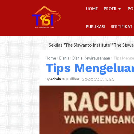
-->
HOME
PROFIL
PO
PUBLIKASI
SERTIFIKAT
Sekilas "The Siswanto Institute" "The Siswanto Institute" in
›
›
›
Home
Bisnis
Bisnis-Kewirausahaan
Tips Mengel
Tips Mengelua
By
Admin
0
Dilihat
-
November 11, 2025