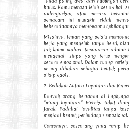
Tanda paling awal dari hubungan bera
halus. Kamu merasa lelah setiap kali s
didengarkan, atau merasa bersala
semacam ini mungkin tidak menyak
keberadaannya membuatmu kehilangan 
Misalnya, teman yang selalu memband
kerja yang mengeluh tanpa henti, bis
tak kamu sadari. Kesadaran adalah 
mengenali siapa yang terus mengu
secara emosional. Dalam ruang reflektif
sering dibahas sebagai bentuk pera
sikap egois.
2. Bedakan Antara Loyalitas dan Keter
Banyak orang bertahan di lingkung
“utang loyalitas.” Mereka takut dia
jarak. Padahal, loyalitas tanpa kes
menjadi bentuk perbudakan emosional.
Contohnya, seseorang yang tetap b