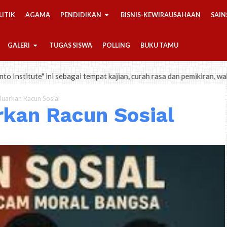
LITIK
AGAMA
PENDIDIKAN
BISNIS-KEWIRAUSAHAAN
SAIN
GALERI
TUGAS SISWA
POLLING
BUKU TAMU
i sebagai tempat kajian, curah rasa dan pemikiran, wahana urun remb
uarkan Racun Sosial
rkan Racun Sosial