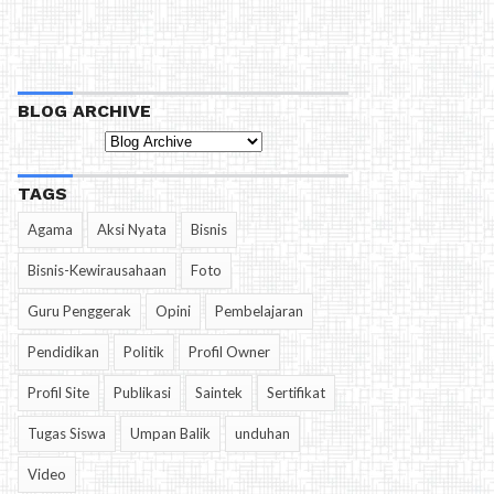
BLOG ARCHIVE
TAGS
Agama
Aksi Nyata
Bisnis
Bisnis-Kewirausahaan
Foto
Guru Penggerak
Opini
Pembelajaran
Pendidikan
Politik
Profil Owner
Profil Site
Publikasi
Saintek
Sertifikat
Tugas Siswa
Umpan Balik
unduhan
Video