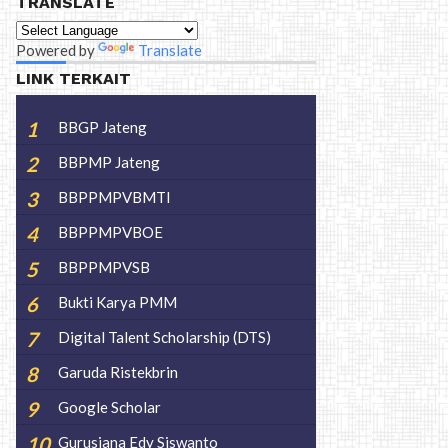
TRANSLATE
Powered by
Translate
LINK TERKAIT
BBGP Jateng
BBPMP Jateng
BBPPMPVBMTI
BBPPMPVBOE
BBPPMPVSB
Bukti Karya PMM
Digital Talent Scholarship (DTS)
Garuda Ristekbrin
Google Scholar
Gurusiana Edy Siswanto