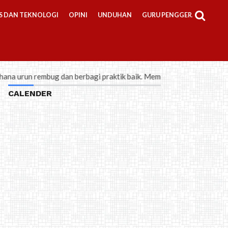
S DAN TEKNOLOGI
OPINI
UNDUHAN
GURU PENGGERAK
ug dan berbagi praktik baik. Memuat isue strategis aktual dan faktu
CALENDER