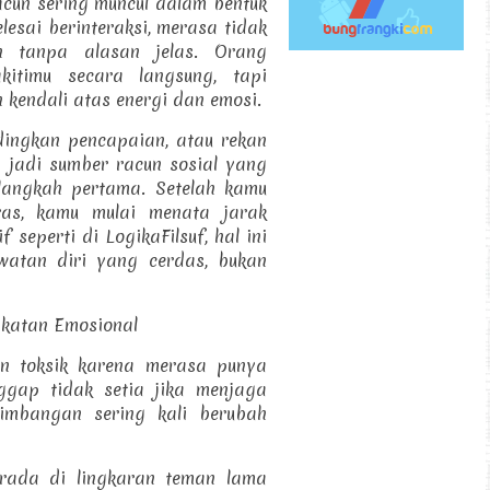
cun sering muncul dalam bentuk
elesai berinteraksi, merasa tidak
h tanpa alasan jelas. Orang
itimu secara langsung, tapi
kendali atas energi dan emosi.
ingkan pencapaian, atau rekan
a jadi sumber racun sosial yang
langkah pertama. Setelah kamu
ras, kamu mulai menata jarak
 seperti di LogikaFilsuf, hal ini
watan diri yang cerdas, bukan
ikatan Emosional
an toksik karena merasa punya
nggap tidak setia jika menjaga
eimbangan sering kali berubah
erada di lingkaran teman lama