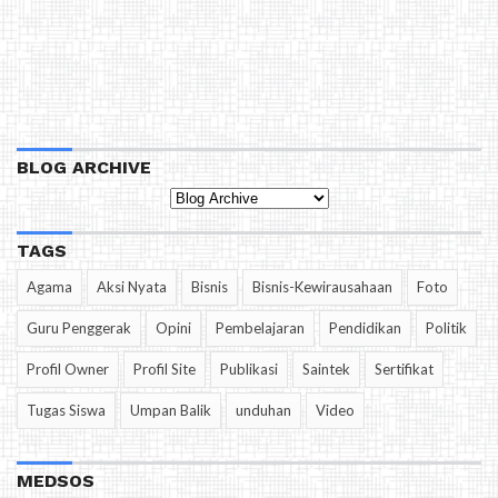
BLOG ARCHIVE
TAGS
Agama
Aksi Nyata
Bisnis
Bisnis-Kewirausahaan
Foto
Guru Penggerak
Opini
Pembelajaran
Pendidikan
Politik
Profil Owner
Profil Site
Publikasi
Saintek
Sertifikat
Tugas Siswa
Umpan Balik
unduhan
Video
MEDSOS