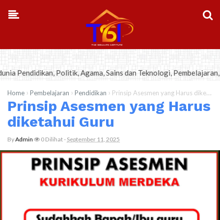
-->
didikan, Politik, Agama, Sains dan Teknologi, Pembelajaran, Bisnis
›
›
›
Home
Pembelajaran
Pendidikan
Prinsip Asesmen yang Harus diketahui Guru
Prinsip Asesmen yang Harus
diketahui Guru
By
Admin
0
Dilihat
-
September 11, 2025