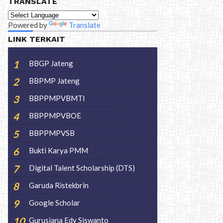
TRANSLATE
Powered by
Translate
LINK TERKAIT
BBGP Jateng
BBPMP Jateng
BBPPMPVBMTI
BBPPMPVBOE
BBPPMPVSB
Bukti Karya PMM
Digital Talent Scholarship (DTS)
Garuda Ristekbrin
Google Scholar
Gurusiana Edy Siswanto