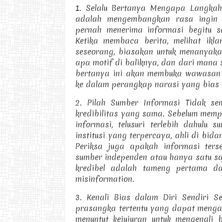
1. Selalu Bertanya Mengapa Langkah 
adalah mengembangkan rasa ingin
pernah menerima informasi begitu s
Ketika membaca berita, melihat ikl
seseorang, biasakan untuk menanyakan
apa motif di baliknya, dan dari mana
bertanya ini akan membuka wawasan
ke dalam perangkap narasi yang bias
2. Pilah Sumber Informasi Tidak se
kredibilitas yang sama. Sebelum mem
informasi, telusuri terlebih dahulu 
institusi yang terpercaya, ahli di bi
Periksa juga apakah informasi ters
sumber independen atau hanya satu s
kredibel adalah tameng pertama d
misinformation.
3. Kenali Bias dalam Diri Sendiri S
prasangka tertentu yang dapat mengaba
menuntut kejujuran untuk mengenali 