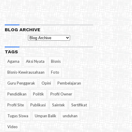
BLOG ARCHIVE
TAGS
Agama
Aksi Nyata
Bisnis
Bisnis-Kewirausahaan
Foto
Guru Penggerak
Opini
Pembelajaran
Pendidikan
Politik
Profil Owner
Profil Site
Publikasi
Saintek
Sertifikat
Tugas Siswa
Umpan Balik
unduhan
Video