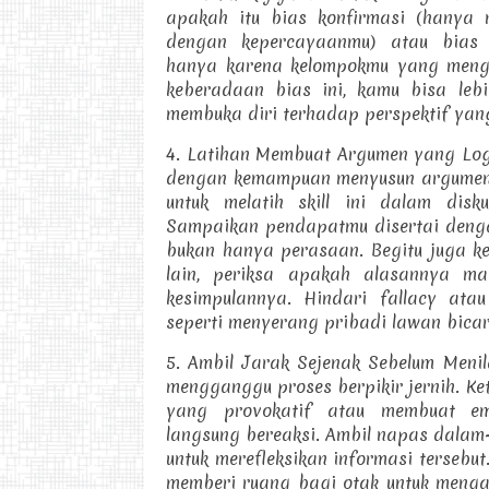
apakah itu bias konfirmasi (hanya 
dengan kepercayaanmu) atau bias 
hanya karena kelompokmu yang meng
keberadaan bias ini, kamu bisa lebi
membuka diri terhadap perspektif yan
4. Latihan Membuat Argumen yang Logis
dengan kemampuan menyusun argumen y
untuk melatih skill ini dalam disk
Sampaikan pendapatmu disertai denga
bukan hanya perasaan. Begitu juga k
lain, periksa apakah alasannya m
kesimpulannya. Hindari fallacy at
seperti menyerang pribadi lawan bicar
5. Ambil Jarak Sejenak Sebelum Menil
mengganggu proses berpikir jernih. K
yang provokatif atau membuat emo
langsung bereaksi. Ambil napas dalam
untuk merefleksikan informasi tersebu
memberi ruang bagi otak untuk mengan