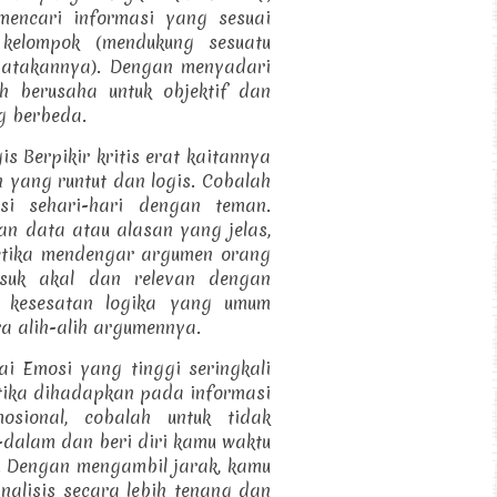
mencari informasi yang sesuai
kelompok (mendukung sesuatu
atakannya). Dengan menyadari
h berusaha untuk objektif dan
g berbeda.
 Berpikir kritis erat kaitannya
ang runtut dan logis. Cobalah
usi sehari-hari dengan teman.
n data atau alasan yang jelas,
etika mendengar argumen orang
asuk akal dan relevan dengan
au kesesatan logika yang umum
a alih-alih argumennya.
ai Emosi yang tinggi seringkali
etika dihadapkan pada informasi
sional, cobalah untuk tidak
-dalam dan beri diri kamu waktu
t. Dengan mengambil jarak, kamu
alisis secara lebih tenang dan