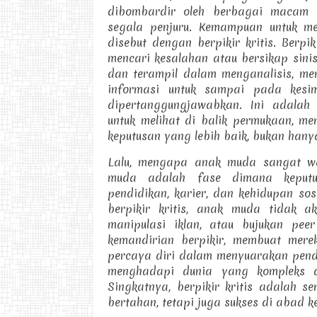
dibombardir oleh berbagai macam k
segala penjuru. Kemampuan untuk me
disebut dengan berpikir kritis. Berpi
mencari kesalahan atau bersikap sinis
dan terampil dalam menganalisis, me
informasi untuk sampai pada kesi
dipertanggungjawabkan. Ini adalah
untuk melihat di balik permukaan, m
keputusan yang lebih baik, bukan hanya
Lalu, mengapa anak muda sangat wa
muda adalah fase dimana keputus
pendidikan, karier, dan kehidupan sos
berpikir kritis, anak muda tidak a
manipulasi iklan, atau bujukan peer
kemandirian berpikir, membuat mere
percaya diri dalam menyuarakan pend
menghadapi dunia yang kompleks 
Singkatnya, berpikir kritis adalah s
bertahan, tetapi juga sukses di abad k