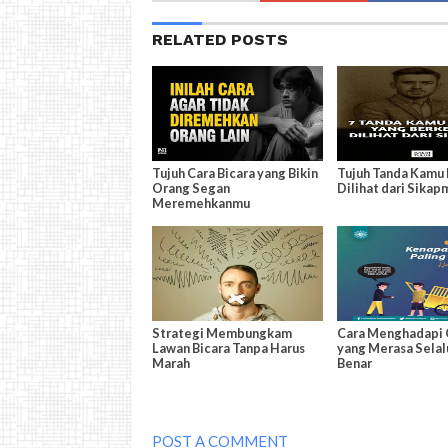
RELATED POSTS
Tujuh Cara Bicara yang Bikin
Tujuh Tanda Kamu 
Orang Segan
Dilihat dari Sikap
Meremehkanmu
Strategi Membungkam
Cara Menghadapi 
Lawan Bicara Tanpa Harus
yang Merasa Selal
Marah
Benar
POST A COMMENT