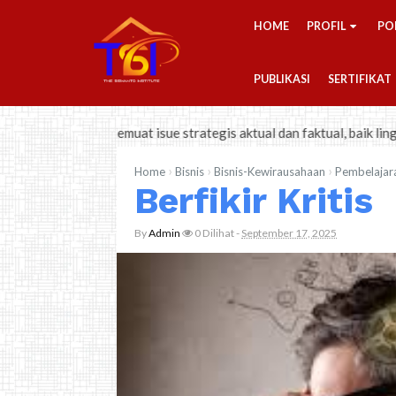
-->
HOME
PROFIL
PO
PUBLIKASI
SERTIFIKAT
k. Memuat isue strategis aktual dan faktual, baik lingkup nasional,
›
›
›
Home
Bisnis
Bisnis-Kewirausahaan
Pembelajar
Berfikir Kritis
By
Admin
0
Dilihat
-
September 17, 2025