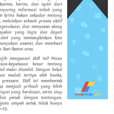
onten, berita, dan opini dari
nyaring informasi inilah yang
kir kritis bukan sekadar tentang
, melainkan sebuah proses aktif
ngevaluasi, dan menyusun ulang
mpulan yang logis dan dapat
 alat yang memungkinkan kita
enanyakan asumsi, dan membuat
 ikut-ikutan arus.
jib menguasai skill ini? Masa
an-keputusan besar tentang
ial mulai diambil. Dengan bekal
kan mudah tertipu oleh hoaks,
 pressure. Skill ini membentuk
ka menjadi pribadi yang lebih
apat yang berdasar, serta siap
dan penuh dengan tantangan.
enjata ampuh untuk tidak hanya
e-21.