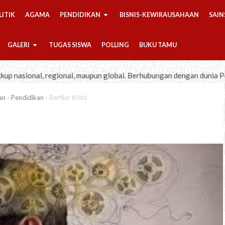
LITIK
AGAMA
PENDIDIKAN
BISNIS-KEWIRAUSAHAAN
SAIN
GALERI
TUGAS SISWA
POLLING
BUKU TAMU
 regional, maupun global. Berhubungan dengan dunia Pendidikan, Poli
›
›
an
Pendidikan
Berfikir Kritis