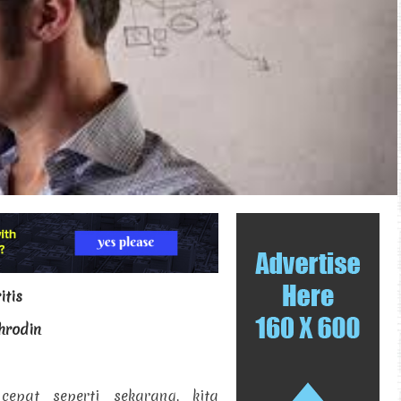
itis
ahrodin
epat seperti sekarang, kita